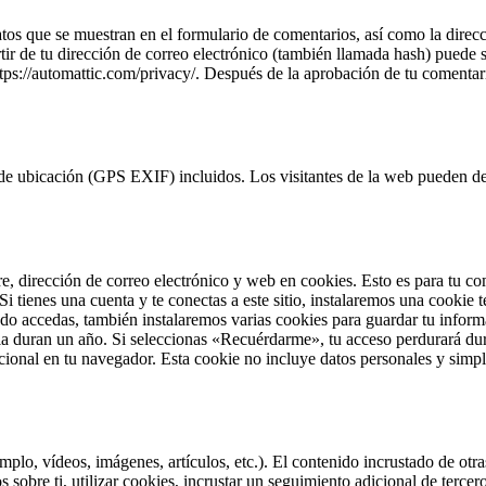
tos que se muestran en el formulario de comentarios, así como la direcc
r de tu dirección de correo electrónico (también llamada hash) puede se
ttps://automattic.com/privacy/. Después de la aprobación de tu comentario
 de ubicación (GPS EXIF) incluidos. Los visitantes de la web pueden des
re, dirección de correo electrónico y web en cookies. Esto es para tu c
Si tienes una cuenta y te conectas a este sitio, instalaremos una cookie
o accedas, también instalaremos varias cookies para guardar tu informa
la duran un año. Si seleccionas «Recuérdarme», tu acceso perdurará dura
icional en tu navegador. Esta cookie no incluye datos personales y simp
jemplo, vídeos, imágenes, artículos, etc.). El contenido incrustado de 
 sobre ti, utilizar cookies, incrustar un seguimiento adicional de tercer